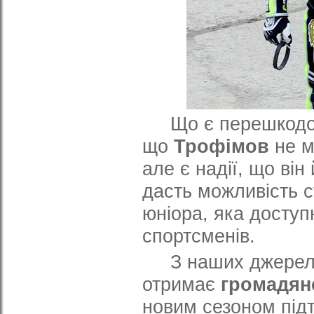
Що є перешкодою?
що
Трофімов
не 
але є надії, що він
дасть можливість с
юніора, яка досту
спортсменів.
З наших джерел 
отримає
громадян
новим сезоном під