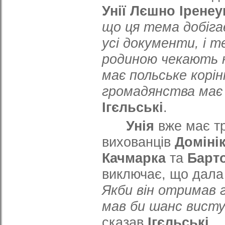
Унії Лєшно Іренеу
що ця тема добіга
усі документи, і т
родиною чекають н
має польське корін
громадянства має 
Ігєльські
.
Унія
вже має т
вихованців
Доміні
Качмарка
та
Барт
виключає, що дал
Якби він отримав 
мав би шанс вист
сказав
Ігєльські
.