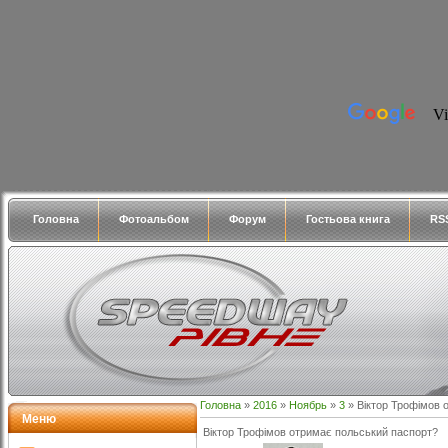
Головна
Фотоальбом
Форум
Гостьова книга
RS
Головна
»
2016
»
Ноябрь
»
3
» Віктор Трофімов 
Меню
Віктор Трофімов отримає польський паспорт?