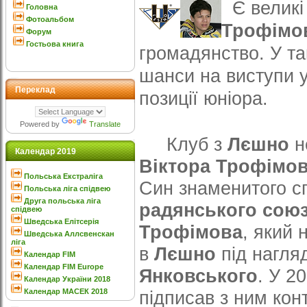
Є великі
Головна
Фотоальбом
Трофімо
Форум
Гостьова книга
громадянство. У т
шанси на виступи 
Переклад
позиції юніора.
Powered by
Translate
Клуб з
Лєшно
н
Календар 2019
Віктора Трофімо
Польська Екстраліга
Син знаменитого с
Польська ліга спідвею
Друга польська ліга
радянського сою
спідвею
Шведська Елітсерія
Трофімова
, який 
Шведська Аллсвенскан
ліга
в
Лєшно
під нагля
Календар FIM
Календар FIM Europe
Янковського
. У 2
Календар України 2018
Календар МАСЕК 2018
підписав з ним кон