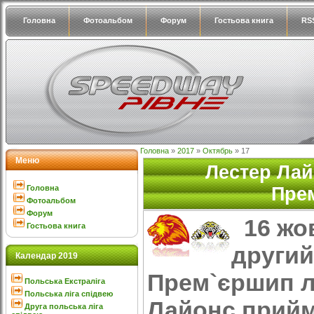
Головна
Фотоальбом
Форум
Гостьова книга
RS
Головна
»
2017
»
Октябрь
»
17
Меню
Лестер Лай
Головна
Прем
Фотоальбом
Форум
16 жов
Гостьова книга
другий
Календар 2019
Прем`єршип лі
Польська Екстраліга
Польська ліга спідвею
Лайонс прий
Друга польська ліга