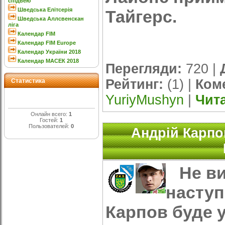
спідвею
Шведська Елітсерія
Тайгерс.
Шведська Аллсвенскан
ліга
Календар FIM
Календар FIM Europe
Календар України 2018
Календар МАСЕК 2018
Перегляди:
720 |
Рейтинг:
(1) |
Коме
Статистика
YuriyMushyn
|
Чит
Онлайн всего:
1
Гостей:
1
Пользователей:
0
Андрій Карпо
Не ви
наступ
Карпов буде 