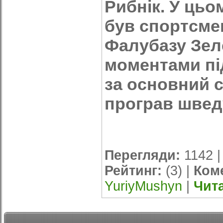
Рибнік. У цьо
був спортсме
Фалубазу Зеле
моментами пі
за основний 
програв швед
Перегляди:
1142 
Рейтинг:
(3) |
Коме
YuriyMushyn
|
Чит