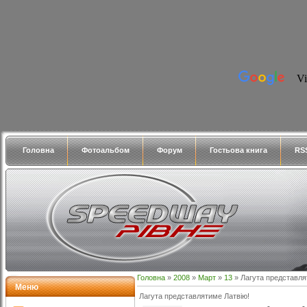
Головна
Фотоальбом
Форум
Гостьова книга
RS
Головна
»
2008
»
Март
»
13
» Лагута представля
Меню
Лагута представлятиме Латвію!