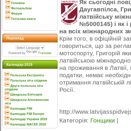
Як сьогодні по
Головна
Даугавпілса, Гр
Фотоальбом
Форум
латвійську міжна
Гостьова книга
№5000145) і як 
на всіх міжнародних з
Крім того, в офіційній 
Переклад
говориться, що за регл
мотоспорту, Григорій як
Powered by
Translate
латвійською міжнародно
Календар 2019
на проживання в Латвії, 
податки, немає необхідн
Польська Екстраліга
Польська ліга спідвею
отримання латвійській л
Друга польська ліга
Росії.
спідвею
Шведська Елітсерія
Шведська Аллсвенскан
ліга
Календар FIM
http://www.latvijasspidvejs
Календар FIM Europe
Категорія
:
Гонщики
|
Календар України 2018
Календар МАСЕК 2018